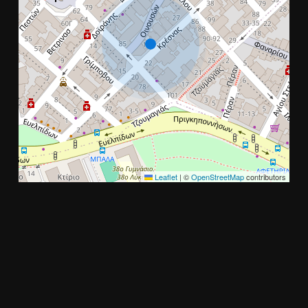
Leaflet
|
©
OpenStreetMap
contributors