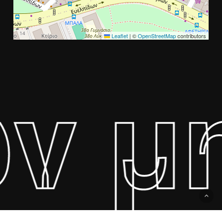
Leaflet
|
©
OpenStreetMap
contributors
ών μ