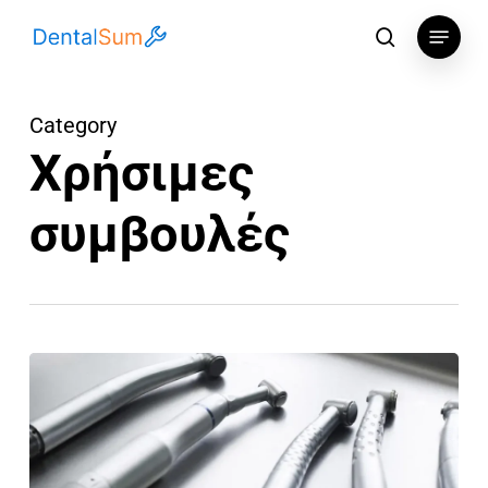
Skip
Menu
to
αναζήτηση
main
content
Category
Χρήσιμες
συμβουλές