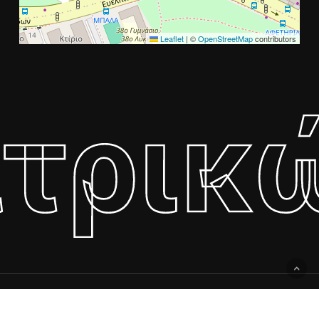
Leaflet
|
©
OpenStreetMap
contributors
ατρικ
Copyright © 2011 - 2025
Dentalsum.
| Powered By
Quality of
Services