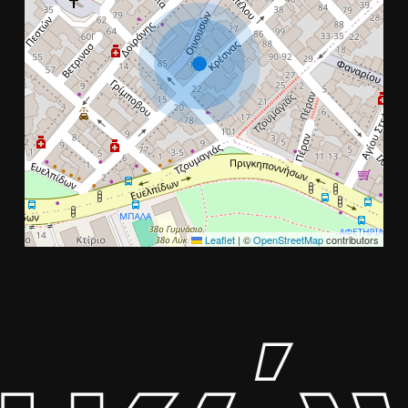
Leaflet
|
©
OpenStreetMap
contributors