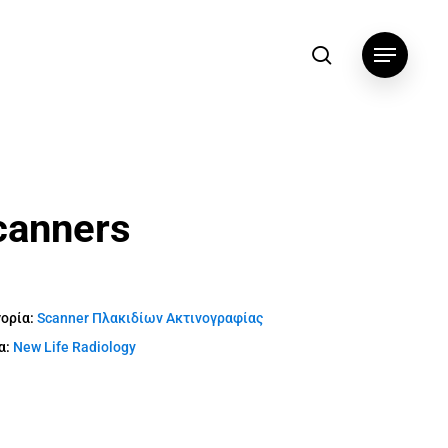
αναζήτηση
Menu
canners
ορία:
Scanner Πλακιδίων Ακτινογραφίας
α:
New Life Radiology