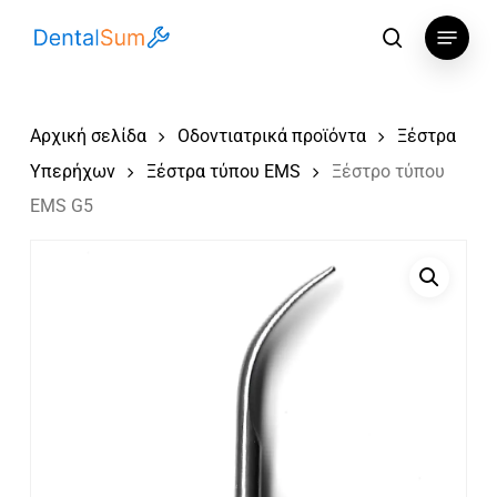
Skip
Menu
to
αναζήτηση
main
content
Αρχική σελίδα
Οδοντιατρικά προϊόντα
Ξέστρα
Υπερήχων
Ξέστρα τύπου EMS
Ξέστρο τύπου
EMS G5