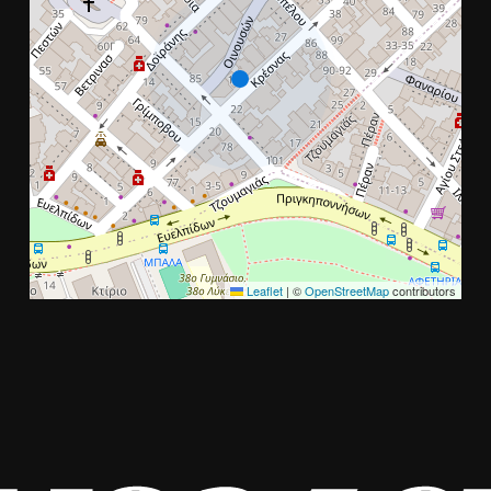
Leaflet
|
©
OpenStreetMap
contributors