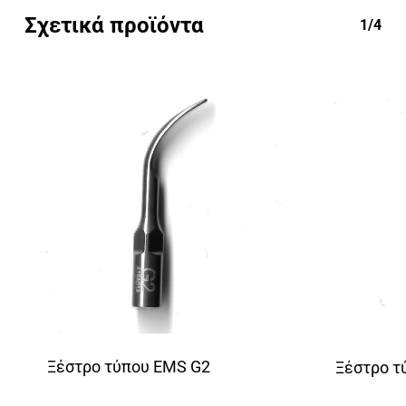
Σχετικά προϊόντα
1/4
Ξέστρο τύπου EMS G2
Ξέστρο τ