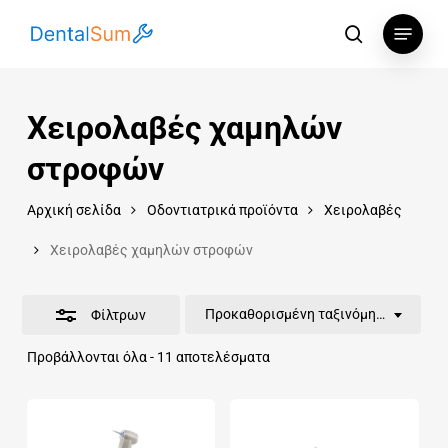
Skip
Menu
to
αναζήτηση
Κλείσιμο
main
φίλτρων
content
Χειρολαβές χαμηλών
στροφών
Αρχική σελίδα
Οδοντιατρικά προϊόντα
Χειρολαβές
Χειρολαβές χαμηλών στροφών
Προκαθορισμένη ταξινόμηση
Φίλτρων
Προβάλλονται όλα - 11 αποτελέσματα