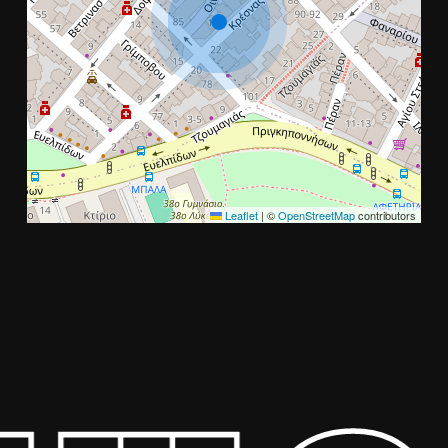
Leaflet
|
©
OpenStreetMap
contributors