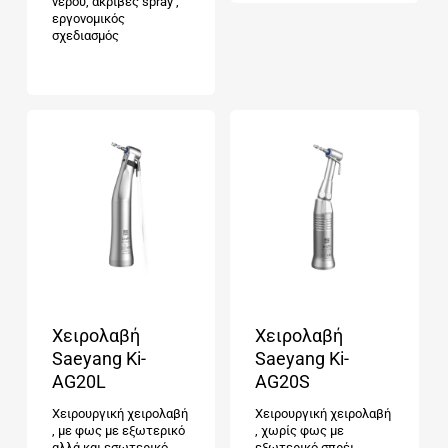
νερού, ακριβές spray ,
εργονομικός
σχεδιασμός
Χειρολαβή
Χειρολαβή
Saeyang Ki-
Saeyang Ki-
AG20L
AG20S
Χειρουργική χειρολαβή
Χειρουργική χειρολαβή
, με φως με εξωτερικό
, χωρίς φως με
αλλά και εσωτερικό
εξωτερικό σπρέι