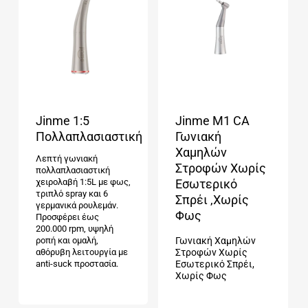
Jinme 1:5
Jinme M1 CA
Πολλαπλασιαστική
Γωνιακή
Χαμηλών
Λεπτή γωνιακή
Στροφών Χωρίς
πολλαπλασιαστική
χειρολαβή 1:5L με φως,
Εσωτερικό
τριπλό spray και 6
Σπρέι ,Χωρίς
γερμανικά ρουλεμάν.
Φως
Προσφέρει έως
200.000 rpm, υψηλή
ροπή και ομαλή,
Γωνιακή Χαμηλών
αθόρυβη λειτουργία με
Στροφών Χωρίς
anti-suck προστασία.
Εσωτερικό Σπρέι,
Χωρίς Φως