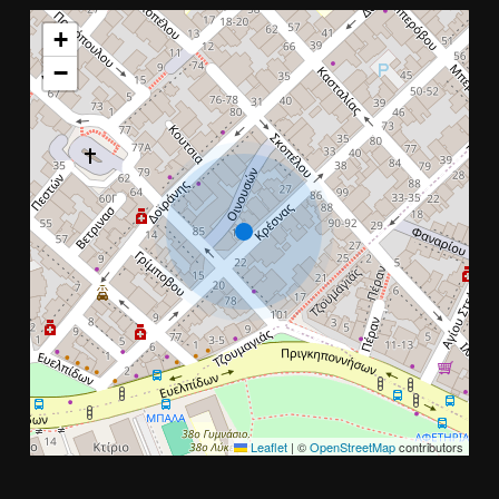
+
−
Leaflet
|
©
OpenStreetMap
contributors