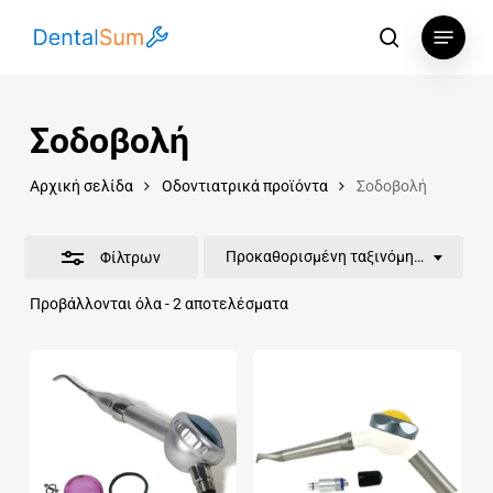
Skip
Menu
to
αναζήτηση
Κλείσιμο
main
φίλτρων
content
Σοδοβολή
Αρχική σελίδα
Οδοντιατρικά προϊόντα
Σοδοβολή
Προκαθορισμένη ταξινόμηση
Φίλτρων
Προβάλλονται όλα - 2 αποτελέσματα